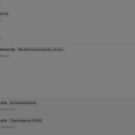
n
13/14
n
n
ebandy
Medlemsinnebandy, senior
kolan
ola
Innebandyskola
Farsta IP)
ola
Tigerhajarna P2020
Farsta IP)