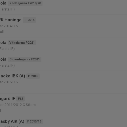
ola
Rödhajarna F2019/20
Farsta IP)
FK Haninge
P 2014
ar 2014 B 5
all
ola
Vithajarna P2021
Farsta IP)
ola
Citronhajarna F2021
Farsta IP)
acka IBK (A)
P 2016
ar 2016 B 6
ngarö IF
F12
kor 2011/2012 C Södra
l
äsby AIK (A)
F 2015/16