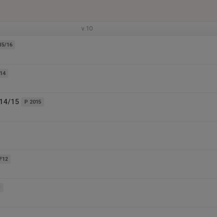
v.10
15/16
14
14/15
P 2015
F12
r