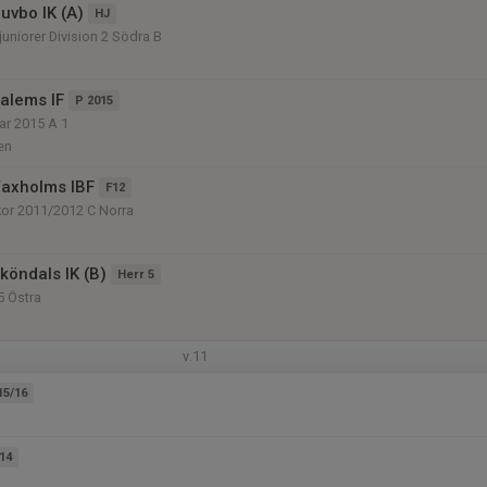
uvbo IK (A)
HJ
uniorer Division 2 Södra B
alems IF
P 2015
ar 2015 A 1
en
axholms IBF
F12
kor 2011/2012 C Norra
köndals IK (B)
Herr 5
5 Östra
v.11
15/16
14