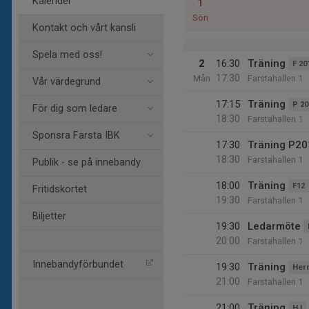
Kalender
1
Sön
Kontakt och vårt kansli
Spela med oss!
2
16:30
Träning
F 20
17:30
Mån
Farstahallen 1
Vår värdegrund
17:15
Träning
P 20
För dig som ledare
18:30
Farstahallen 1
Sponsra Farsta IBK
17:30
Träning P20
18:30
Farstahallen 1
Publik - se på innebandy
18:00
Träning
F12
Fritidskortet
19:30
Farstahallen 1
Biljetter
19:30
Ledarmöte
20:00
Farstahallen 1
Innebandyförbundet
19:30
Träning
Her
21:00
Farstahallen 1
21:00
Träning
HJ