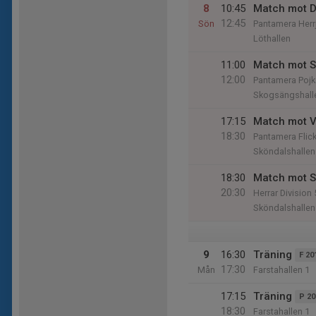
8
10:45
Match mot D
12:45
Sön
Pantamera Herrj
Löthallen
11:00
Match mot S
12:00
Pantamera Pojk
Skogsängshall
17:15
Match mot V
18:30
Pantamera Flic
Sköndalshallen
18:30
Match mot S
20:30
Herrar Division 
Sköndalshallen
9
16:30
Träning
F 20
17:30
Mån
Farstahallen 1
17:15
Träning
P 20
18:30
Farstahallen 1