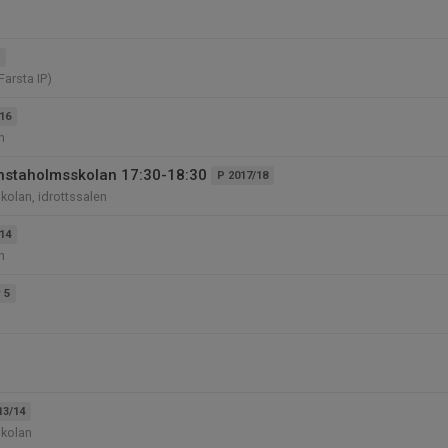
Farsta IP)
16
n
nstaholmsskolan 17:30-18:30
P 2017/18
olan, idrottssalen
14
n
 5
13/14
kolan