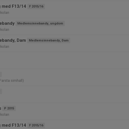
ng med F13/14
F 2015/16
kolan
ebandy
Medlemsinnebandy, ungdom
kolan
ebandy, Dam
Medlemsinnebandy, Dam
kolan
Farsta simhall)
r
s
P 2015
kolan
ng med F13/14
F 2015/16