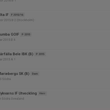
or 2016 B 1
ta IF
F 2015/16
kor 2015 B 2 (Stockholm)
Tumba GOIF
P 2015
ar 2015 B 4
rfälla Bele IBK (B)
P 2015
ar 2015 A 1
ariebergs SK (B)
Dam
 3 Södra
ykvarns IF Utveckling
Herr
ar Södra Svealand