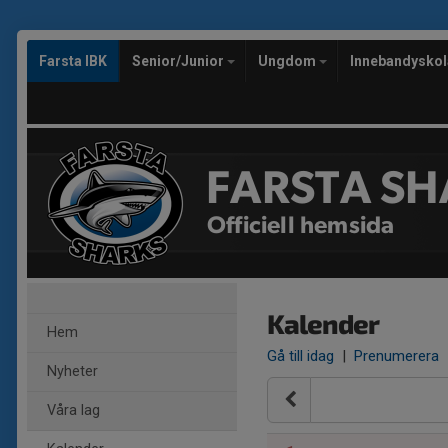
Farsta IBK
Senior/Junior
Ungdom
Innebandysko
FARSTA SH
Officiell hemsida
Kalender
Hem
Gå till idag
|
Prenumerera
Nyheter
Våra lag