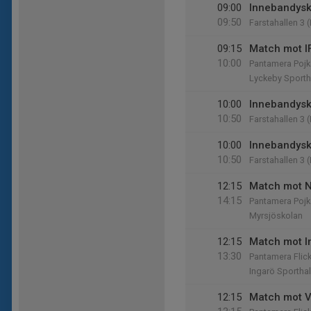
09:00
Innebandysk
09:50
Farstahallen 3 (
09:15
Match mot I
10:00
Pantamera Pojk
Lyckeby Sporth
10:00
Innebandysk
10:50
Farstahallen 3 (
10:00
Innebandysk
10:50
Farstahallen 3 (
12:15
Match mot N
14:15
Pantamera Pojk
Myrsjöskolan
12:15
Match mot I
13:30
Pantamera Flic
Ingarö Sporthal
12:15
Match mot V