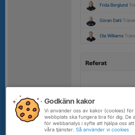
Frida Berglund
Tr
Göran Dahl
Träna
Ola Williams
Trän
Referat
Godkänn kakor
Vi använder oss av kakor (cookies) för 
webbplats ska fungera bra för dig. De
för webbanalys i syfte att hjälpa oss att
våra tjänster.
Så använder vi cookies