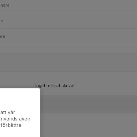
änare
re
are
Inget referat skrivet
att vår
 används även
 förbättra