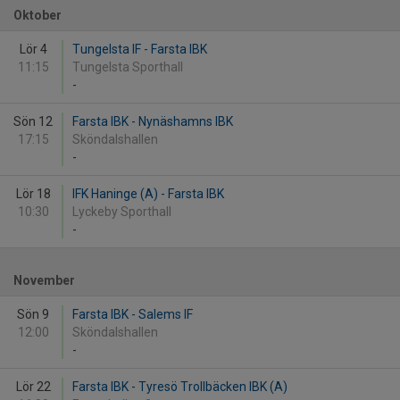
Oktober
Lör 4
Tungelsta IF - Farsta IBK
11:15
Tungelsta Sporthall
-
Sön 12
Farsta IBK - Nynäshamns IBK
17:15
Sköndalshallen
-
Lör 18
IFK Haninge (A) - Farsta IBK
10:30
Lyckeby Sporthall
-
November
Sön 9
Farsta IBK - Salems IF
12:00
Sköndalshallen
-
Lör 22
Farsta IBK - Tyresö Trollbäcken IBK (A)