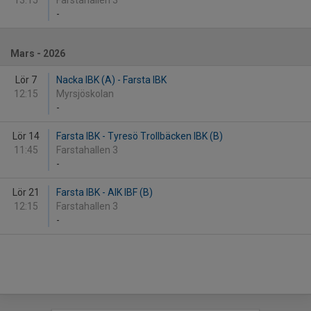
13:15
Farstahallen 3
-
Mars - 2026
Lör 7
Nacka IBK (A) - Farsta IBK
12:15
Myrsjöskolan
-
Lör 14
Farsta IBK - Tyresö Trollbäcken IBK (B)
11:45
Farstahallen 3
-
Lör 21
Farsta IBK - AIK IBF (B)
12:15
Farstahallen 3
-