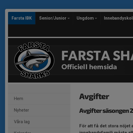
Farsta IBK
Senior/Junior
Ungdom
Innebandysko
FARSTA SH
Officiell hemsida
Avgifter
Hem
Avgifter säsongen
Nyheter
Våra lag
För att få det stora nöjet 
innebandyfamilj måste all