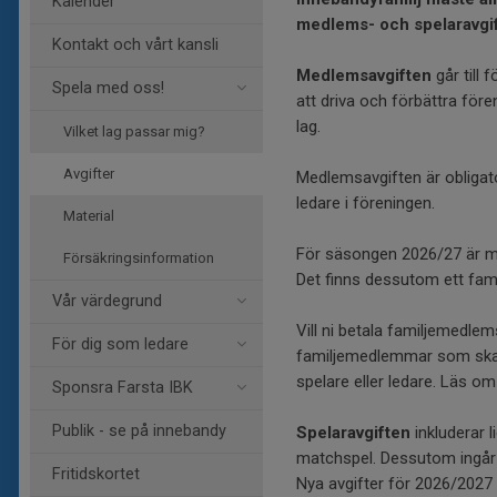
Kalender
medlems- och spelaravgift
Kontakt och vårt kansli
Medlemsavgiften
går till 
Spela med oss!
att driva och förbättra för
lag.
Vilket lag passar mig?
Avgifter
Medlemsavgiften är obligator
ledare i föreningen.
Material
För säsongen 2026/27 är m
Försäkringsinformation
Det finns dessutom ett fa
Vår värdegrund
Vill ni betala familjemedle
För dig som ledare
familjemedlemmar som ska s
spelare eller ledare. Läs 
Sponsra Farsta IBK
Publik - se på innebandy
Spelaravgiften
inkluderar 
matchspel. Dessutom ingår s
Fritidskortet
Nya avgifter för 2026/2027