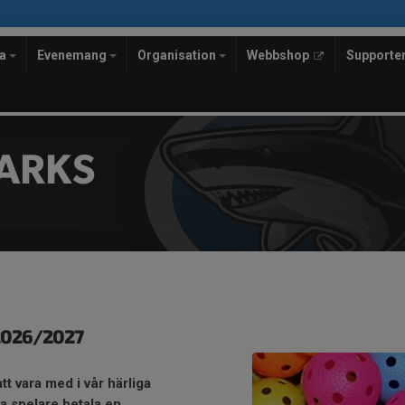
la
Evenemang
Organisation
Webbshop
Supporte
ARKS
 2026/2027
att vara med i vår härliga
a spelare betala en