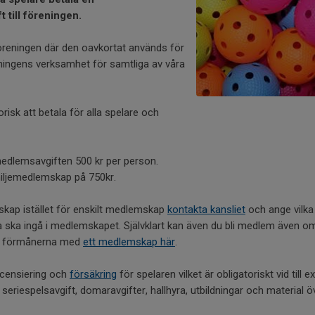
 till föreningen.
föreningen där den oavkortat används för
eningens verksamhet för samtliga av våra
isk att betala för alla spelare och
edlemsavgiften 500 kr per person.
miljemedlemskap på 750kr.
mskap istället för enskilt medlemskap
kontakta kansliet
och ange vilka
ka ingå i medlemskapet. Självklart kan även du bli medlem även om
om förmånerna med
ett medlemskap här
.
licensiering och
försäkring
för spelaren vilket är obligatoriskt vid till 
eriespelsavgift, domaravgifter, hallhyra, utbildningar och material 