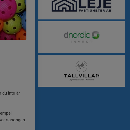
 du inte är
exempel
över säsongen.