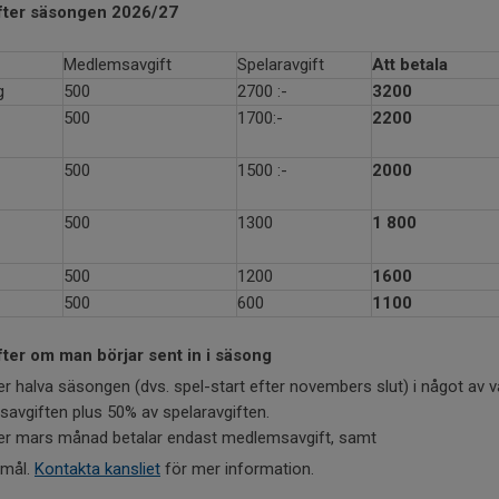
fter säsongen 2026/27
Medlemsavgift
Spelaravgift
Att betala
g
500
2700 :-
3200
500
1700:-
2200
500
1500 :-
2000
500
1300
1 800
500
1200
1600
500
600
1100
er om man börjar sent in i säsong
er halva säsongen (dvs. spel-start efter novembers slut) i något av v
avgiften plus 50% av spelaravgiften.
ter mars månad betalar endast medlemsavgift, samt
emål.
Kontakta kansliet
för mer information.