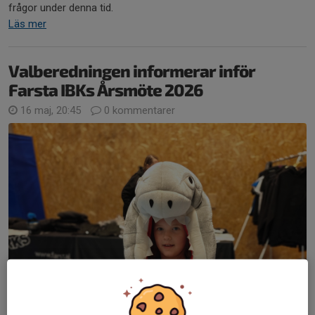
frågor under denna tid.
Läs mer
Valberedningen informerar inför
Farsta IBKs Årsmöte 2026
16 maj, 20:45
0 kommentarer