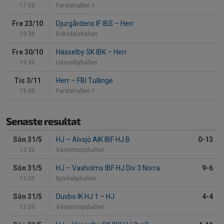
17:00
Farstahallen 1
Fre 23/10
Djurgårdens IF IBS
–
Herr
19:30
Eriksdalshallen
Fre 30/10
Hässelby SK IBK
–
Herr
19:30
Hässelbyhallen
Tis 3/11
Herr
–
FBI Tullinge
19:00
Farstahallen 1
Senaste resultat
Sön 31/5
HJ
–
Älvsjö AIK IBF HJ B
0-13
13:30
Västertorpshallen
Sön 31/5
HJ
–
Vaxholms IBF HJ Div 3 Norra
9-6
13:00
Björkebyhallen
Sön 31/5
Duvbo IK HJ 1
–
HJ
4-4
12:00
Västertorpshallen