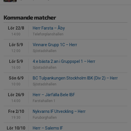
Kommande matcher
Lör 22/8
Herr Farsta
–
Åby
14:00
Telefonplanshallen
Lör 5/9
Vinnare Grupp 1C
–
Herr
12:00
Sjöstadshallen
Lör 5/9
4:e bästa 2:an i Gruppspel 1
–
Herr
16:00
Sjöstadshallen
Sön 6/9
BC Tulpankungen Stockholm IBK (Div 2)
–
Herr
10:00
Sjöstadshallen
Lör 26/9
Herr
–
Järfälla Bele IBF
14:00
Farstahallen 1
Fre 2/10
Nykvarns IF Utveckling
–
Herr
19:30
Furuborghallen
Lör 10/10
Herr
–
Salems IF