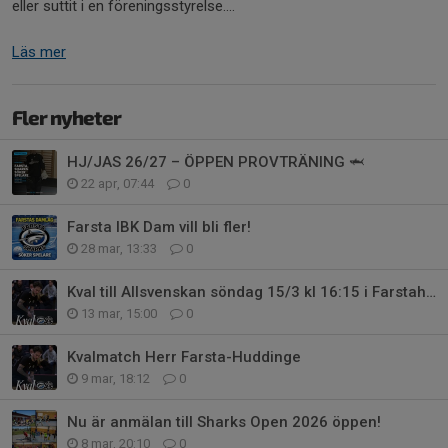
eller suttit i en föreningsstyrelse....
Läs mer
Fler nyheter
HJ/JAS 26/27 – ÖPPEN PROVTRÄNING 🦈
22 apr, 07:44
0
Farsta IBK Dam vill bli fler!
28 mar, 13:33
0
Kval till Allsvenskan söndag 15/3 kl 16:15 i Farstahallen
13 mar, 15:00
0
Kvalmatch Herr Farsta-Huddinge
9 mar, 18:12
0
Nu är anmälan till Sharks Open 2026 öppen!
8 mar, 20:10
0