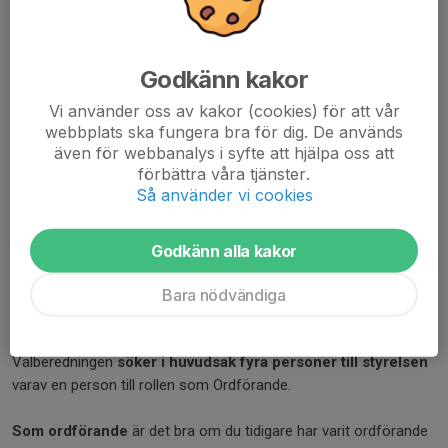
Godkänn kakor
Vi använder oss av kakor (cookies) för att vår
webbplats ska fungera bra för dig. De används
även för webbanalys i syfte att hjälpa oss att
förbättra våra tjänster.
Så använder vi cookies
Godkänn alla kakor
Bara nödvändiga
Ungdom iklädd Sharks supporter-haj!
Hej Sharks-supporter!
Valberedningen
söker i huvudsak fyra personer till styrelsen
varav en person till rollen som Ordförande.
Som ordförande
är det bra om du tidigare har varit ordförande