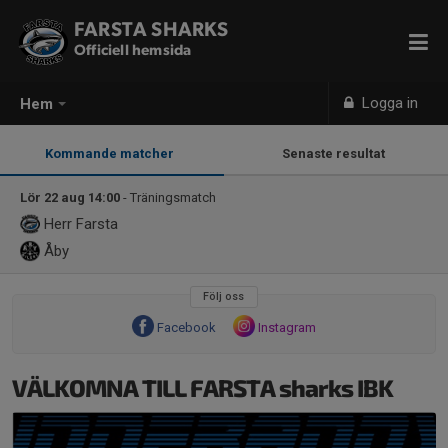
FARSTA SHARKS
Officiell hemsida
Logga in
Hem
Kommande matcher
Senaste resultat
Lör 22 aug 14:00
- Träningsmatch
Herr
Farsta
Åby
Följ oss
Facebook
Instagram
VÄLKOMNA TILL FARSTA sharks IBK