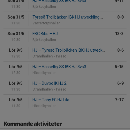
Sön 31/5
HJ
–
Hässelby SK IBK HJ 3vs3
4-11
11:30
Björkebyhallen
Sön 31/5
Tyresö Trollbäcken IBK HJ utveckling
–
HJ
8-8
11:30
Västertorpshallen
Sön 31/5
FBC Bibs
–
HJ
13-3
10:30
Björkebyhallen
Lör 9/5
HJ
–
Tyresö Trollbäcken IBK HJ utveckling
8-6
12:30
Strandhallen - Tyresö
Lör 9/5
HJ
–
Hässelby SK IBK HJ 3vs3
5-15
12:30
Hässelbyhallen
Lör 9/5
HJ
–
Duvbo IK HJ 2
6-9
11:30
Strandhallen - Tyresö
Lör 9/5
HJ
–
Täby FC HJ Lila
7-17
11:30
Hässelbyhallen
Kommande aktiviteter