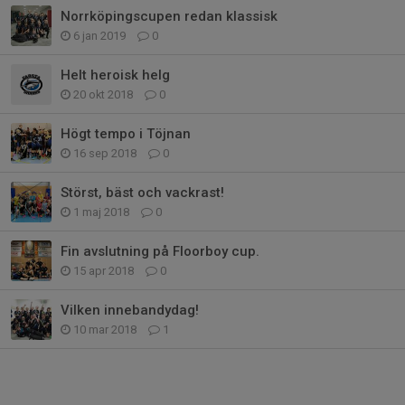
Norrköpingscupen redan klassisk
6 jan 2019
0
Helt heroisk helg
20 okt 2018
0
Högt tempo i Töjnan
16 sep 2018
0
Störst, bäst och vackrast!
1 maj 2018
0
Fin avslutning på Floorboy cup.
15 apr 2018
0
Vilken innebandydag!
10 mar 2018
1