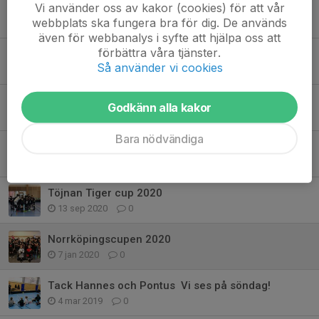
Vi använder oss av kakor (cookies) för att vår
Seriespelet börjar närma sig slutet
webbplats ska fungera bra för dig. De används
15 mar 2025
0
även för webbanalys i syfte att hjälpa oss att
förbättra våra tjänster.
September månad börjar närma sig sitt slut
Så använder vi cookies
23 sep 2024
1
Säsongen 24/25
Godkänn alla kakor
2 sep 2024
0
Bara nödvändiga
Ny säsong
2 sep 2023
0
Töjnan Tiger cup 2020
13 sep 2020
0
Norrköpingscupen 2020
7 jan 2020
0
Tack Hannes och Pontus  Vi ses på söndag!
4 mar 2019
0