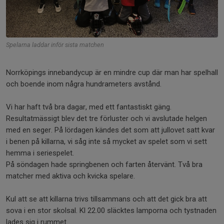
Spelarna laddar inför sista matchen
Norrköpings innebandycup är en mindre cup där man har spelhall
och boende inom några hundrameters avstånd.
Vi har haft två bra dagar, med ett fantastiskt gäng.
Resultatmässigt blev det tre förluster och vi avslutade helgen
med en seger. På lördagen kändes det som att jullovet satt kvar
i benen på killarna, vi såg inte så mycket av spelet som vi sett
hemma i seriespelet.
På söndagen hade springbenen och farten återvänt. Två bra
matcher med aktiva och kvicka spelare.
Kul att se att killarna trivs tillsammans och att det gick bra att
sova i en stor skolsal. Kl 22.00 släcktes lamporna och tystnaden
lades sig i rummet.