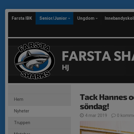
Farsta IBK
Senior/Junior
Ungdom
Innebandysko
FARSTA SH
HJ
Tack Hannes oc
Hem
söndag!
Nyheter
4 mar 2019
0 komme
Truppen