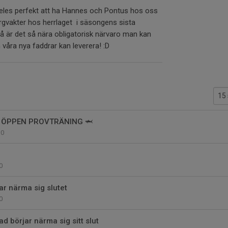
eles perfekt att ha Hannes och Pontus hos oss
sargvakter hos herrlaget i säsongens sista
är det så nära obligatorisk närvaro man kan
våra nya faddrar kan leverera! :D
– ÖPPEN PROVTRÄNING 🦈
0
0
ar närma sig slutet
0
 börjar närma sig sitt slut