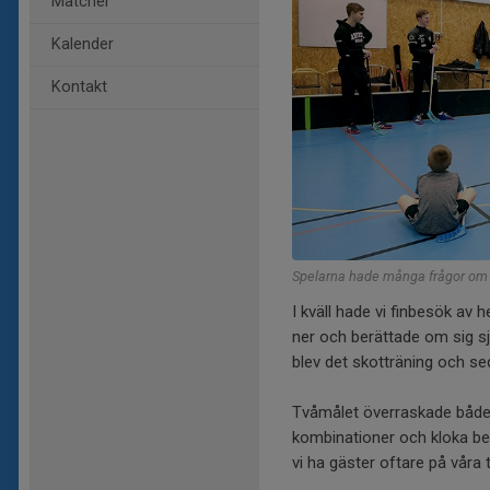
Matcher
Kalender
Kontakt
Spelarna hade många frågor om 
I kväll hade vi finbesök a
ner och berättade om sig s
blev det skotträning och se
Tvåmålet överraskade både g
kombinationer och kloka bes
vi ha gäster oftare på våra t