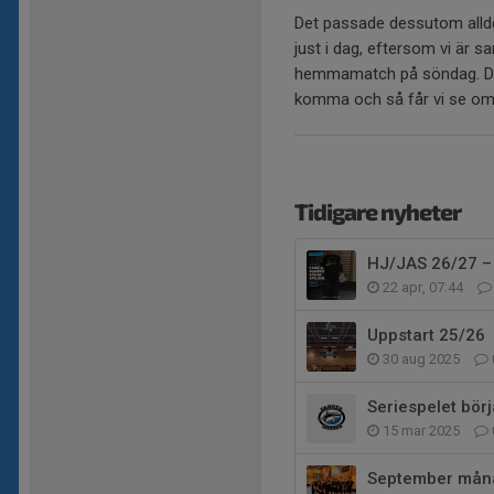
Det passade dessutom alld
just i dag, eftersom vi är 
hemmamatch på söndag. Då 
komma och så får vi se om 
Tidigare nyheter
HJ/JAS 26/27 
22 apr, 07:44
Uppstart 25/26
30 aug 2025
Seriespelet börj
15 mar 2025
September månad