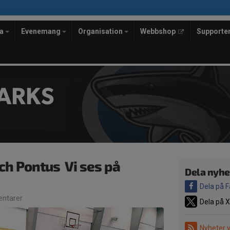
la
Evenemang
Organisation
Webbshop
Supporte
ARKS
h Pontus  Vi ses på
Dela nyhe
Dela på 
ntarer
Dela på X
Nyheter 