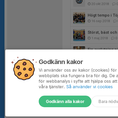
20 okt 2018
Högt tempo i Tö
16 sep 2018
Störst, bäst och
1 maj 2018
0
Fin avslutning p
15 apr 2018
Godkänn kakor
Vilken inneband
Vi använder oss av kakor (cookies) för 
10 mar 2018
webbplats ska fungera bra för dig. De
för webbanalys i syfte att hjälpa oss att
våra tjänster.
Så använder vi cookies
Godkänn alla kakor
Bara nöd
Tjäna pengar till laget