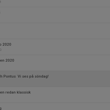
1
5
p 2020
0
pen 2020
 Pontus  Vi ses på söndag!
en redan klassisk
g