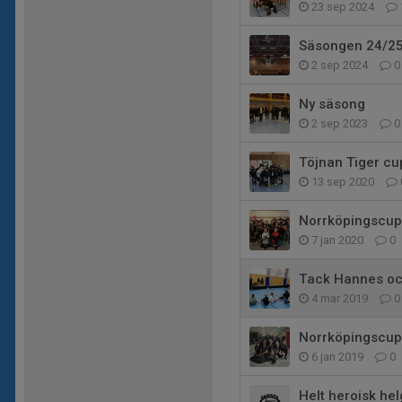
23 sep 2024
Säsongen 24/2
2 sep 2024
0
Ny säsong
2 sep 2023
0
Töjnan Tiger cu
13 sep 2020
Norrköpingscu
7 jan 2020
0
Tack Hannes och
4 mar 2019
0
Norrköpingscup
6 jan 2019
0
Helt heroisk hel