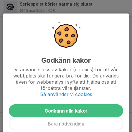
Seriespelet börjar närma sig slutet
15 mar 2025
0
September månad börjar närma sig sitt slut
23 sep 2024
1
Säsongen 24/25
2 sep 2024
0
Godkänn kakor
Ny säsong
2 sep 2023
0
Vi använder oss av kakor (cookies) för att vår
webbplats ska fungera bra för dig. De används
Töjnan Tiger cup 2020
även för webbanalys i syfte att hjälpa oss att
13 sep 2020
0
förbättra våra tjänster.
Så använder vi cookies
Norrköpingscupen 2020
7 jan 2020
0
Godkänn alla kakor
Tack Hannes och Pontus  Vi ses på söndag!
Bara nödvändiga
4 mar 2019
0