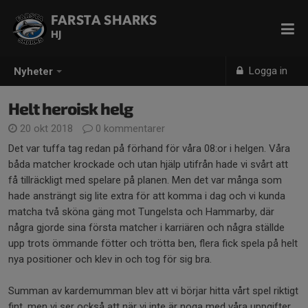
FARSTA SHARKS
HJ
Logga in
Nyheter
Helt heroisk helg
20 okt 2018
0 kommentarer
Det var tuffa tag redan på förhand för våra 08:or i helgen. Våra
båda matcher krockade och utan hjälp utifrån hade vi svårt att
få tillräckligt med spelare på planen. Men det var många som
hade ansträngt sig lite extra för att komma i dag och vi kunda
matcha två sköna gäng mot Tungelsta och Hammarby, där
några gjorde sina första matcher i karriären och några ställde
upp trots ömmande fötter och trötta ben, flera fick spela på helt
nya positioner och klev in och tog för sig bra.
Summan av kardemumman blev att vi börjar hitta vårt spel riktigt
fint, men vi ser också att när vi inte är noga med våra uppgifter