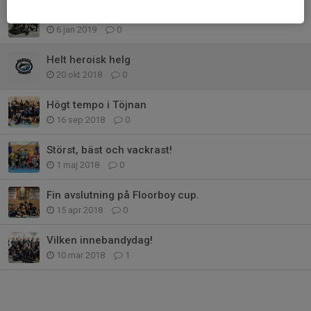
Norrköpingscupen redan klassisk
6 jan 2019
0
Helt heroisk helg
20 okt 2018
0
Högt tempo i Töjnan
16 sep 2018
0
Störst, bäst och vackrast!
1 maj 2018
0
Fin avslutning på Floorboy cup.
15 apr 2018
0
Vilken innebandydag!
10 mar 2018
1