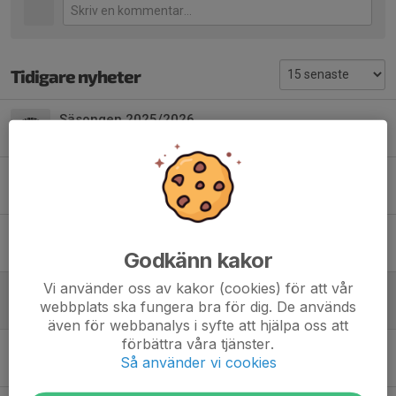
Tidigare nyheter
Säsongen 2025/2026
Idag, 10:50
0
Seriespelet rullar!
26 nov 2025
0
Säsongen 2024/2025
19 jun 2025
0
Godkänn kakor
Vi använder oss av kakor (cookies) för att vår
Höstsäsongen har börjat
webbplats ska fungera bra för dig. De används
1 okt 2024
0
även för webbanalys i syfte att hjälpa oss att
förbättra våra tjänster.
Avslutning Schyssta cupen
Så använder vi cookies
21 apr 2024
0