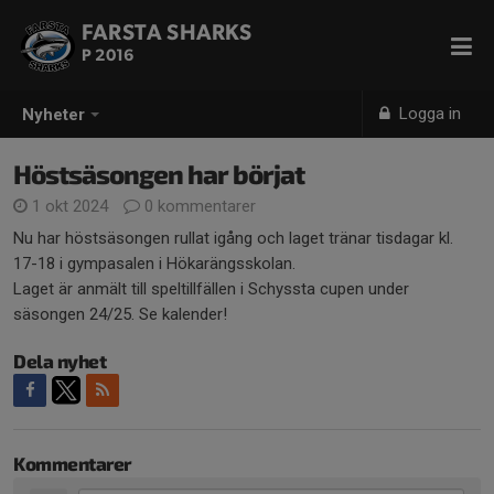
FARSTA SHARKS
P 2016
Logga in
Nyheter
Höstsäsongen har börjat
1 okt 2024
0 kommentarer
Nu har höstsäsongen rullat igång och laget tränar tisdagar kl.
17-18 i gympasalen i Hökarängsskolan.
Laget är anmält till speltillfällen i Schyssta cupen under
säsongen 24/25. Se kalender!
Dela nyhet
Kommentarer