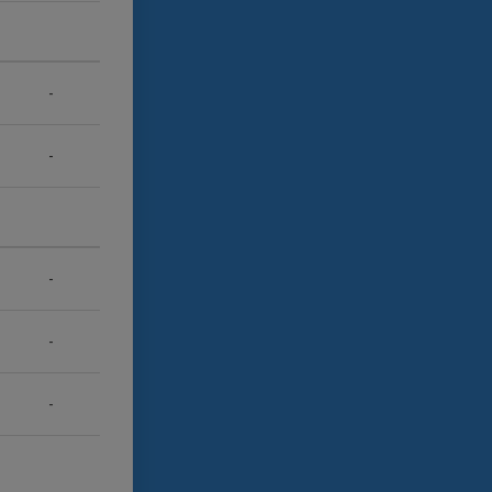
-
-
-
-
-