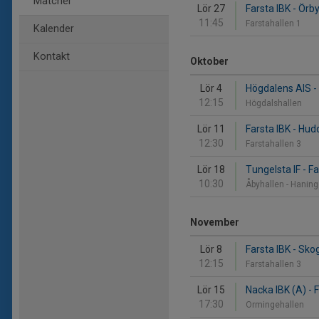
Matcher
Lör 27
Farsta IBK - Örby
11:45
Farstahallen 1
Kalender
Kontakt
Oktober
Lör 4
Högdalens AIS - 
12:15
Högdalshallen
Lör 11
Farsta IBK - Hud
12:30
Farstahallen 3
Lör 18
Tungelsta IF - Fa
10:30
Åbyhallen - Hanin
November
Lör 8
Farsta IBK - Sk
12:15
Farstahallen 3
Lör 15
Nacka IBK (A) - 
17:30
Ormingehallen