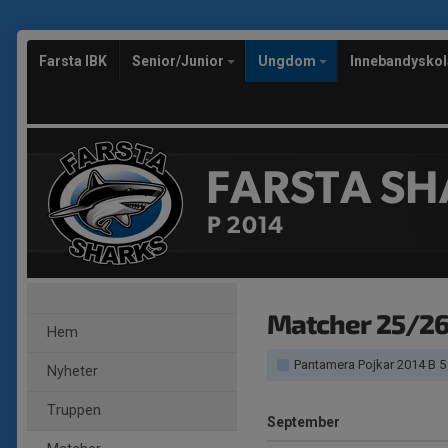
Farsta IBK
Senior/Junior
Ungdom
Innebandysko
FARSTA SH
P 2014
Matcher 25/2
Hem
Pantamera Pojkar 2014 B 5
Nyheter
Truppen
September