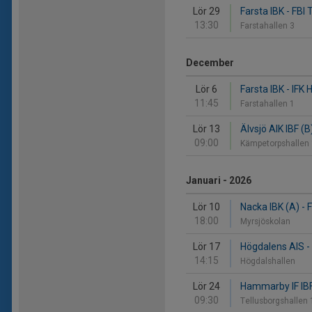
Lör 29
Farsta IBK - FBI 
13:30
Farstahallen 3
December
Lör 6
Farsta IBK - IFK
11:45
Farstahallen 1
Lör 13
Älvsjö AIK IBF (B
09:00
Kämpetorpshallen
Januari - 2026
Lör 10
Nacka IBK (A) - 
18:00
Myrsjöskolan
Lör 17
Högdalens AIS - 
14:15
Högdalshallen
Lör 24
Hammarby IF IBF 
09:30
Tellusborgshallen