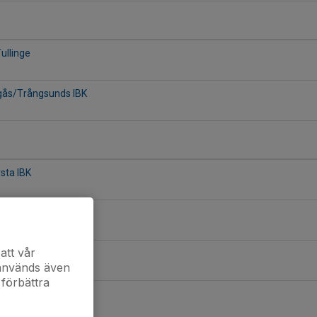
Tullinge
ogås/Trångsunds IBK
rsta IBK
tulls SK (B)
att vår
ltorps IF IBF
 används även
 förbättra