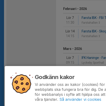
Februari - 2026
Lör 7
Farsta IBK - FBI 
11:30
Farstahallen 3
Lör 14
Farsta IBK - Sk
14:15
Farstahallen 3
Mars - 2026
Lör 7
IFK Haninge - Fa
09:15
Lyckeby Sporthall
Lör 14
Farsta IBK - Norr
Godkänn kakor
12:45
Farstahallen 3
Vi använder oss av kakor (cookies) för 
Lör 21
Farsta IBK - Sege
webbplats ska fungera bra för dig. De
13:15
Farstahallen 3
för webbanalys i syfte att hjälpa oss att
våra tjänster.
Så använder vi cookies