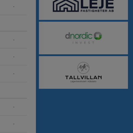
-
-
-
-
-
-