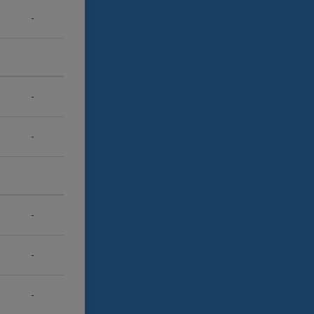
-
-
-
-
-
-