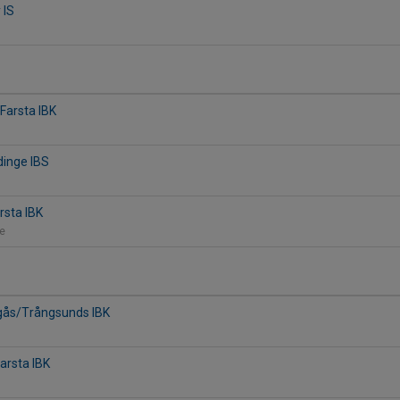
 IS
Farsta IBK
dinge IBS
rsta IBK
ge
ogås/Trångsunds IBK
Farsta IBK