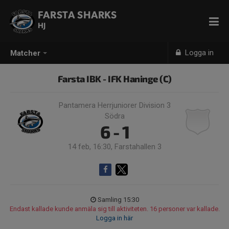
FARSTA SHARKS
HJ
Logga in
Matcher
Farsta IBK - IFK Haninge (C)
Pantamera Herrjuniorer Division 3
Södra
6 - 1
14 feb, 16:30, Farstahallen 3
Samling 15:30
Endast kallade kunde anmäla sig till aktiviteten. 16 personer var kallade.
Logga in här