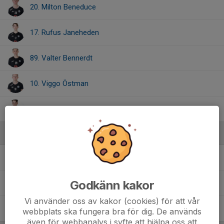
20. Milton Beneduce
17. Rufus Janeheden
89. Valter Bennerdt
10. Viggo Östman
49. Vincent Sandström
Ledare
Anders Möller
Tränare
Godkänn kakor
Jonas Walter
Assisterande tränare
Vi använder oss av kakor (cookies) för att vår
Thomas Önnmark
Tränare
webbplats ska fungera bra för dig. De används
även för webbanalys i syfte att hjälpa oss att