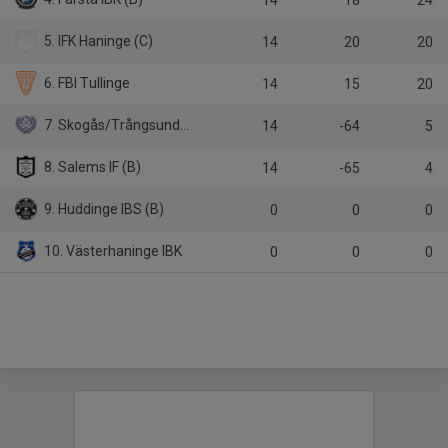
5. IFK Haninge (C)
14
20
20
6. FBI Tullinge
14
15
20
7. Skogås/Trångsunds IBK
14
-64
5
8. Salems IF (B)
14
-65
4
9. Huddinge IBS (B)
0
0
0
10. Västerhaninge IBK
0
0
0