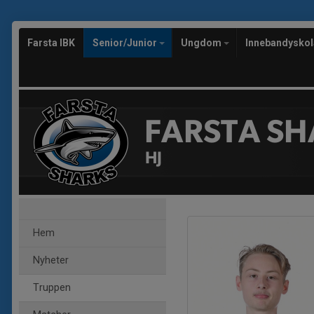
Farsta IBK
Senior/Junior
Ungdom
Innebandysko
FARSTA SH
HJ
Hem
Nyheter
Truppen