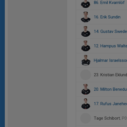
86. Emil Kvarnlöf
16. Erik Sundin
14. Gustav Swed
12. Hampus Walte
Hjalmar Israelsso
23. Kristian Eklun
20. Milton Bened
17. Rufus Janehe
Tage Schibort
, P