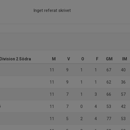
Inget referat skrivet
Division 2 Södra
M
V
O
F
GM
IM
11
9
1
1
67
40
11
9
1
1
62
36
11
7
1
3
66
57
ö
11
7
0
4
53
42
)
11
5
2
4
77
53