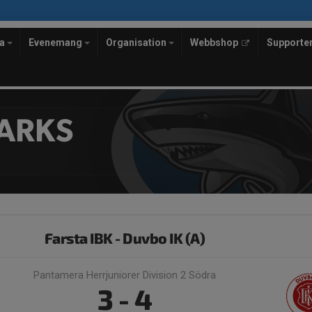
la
Evenemang
Organisation
Webbshop
Supporte
ARKS
Farsta IBK - Duvbo IK (A)
Pantamera Herrjuniorer Division 2 Södra
3 - 4