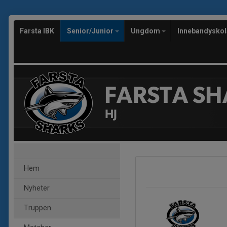
Farsta IBK
Senior/Junior
Ungdom
Innebandysko
FARSTA SH
HJ
Hem
Nyheter
Truppen