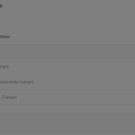
dt
ström
nare
isterande tränare
k
Tränare