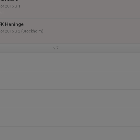
or 2016 B 1
ll
FK Haninge
kor 2015 B 2 (Stockholm)
v.7