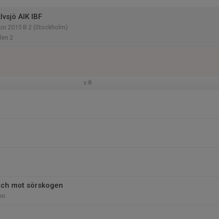
vsjö AIK IBF
kor 2015 B 2 (Stockholm)
len 2
v.8
ch mot sörskogen
en