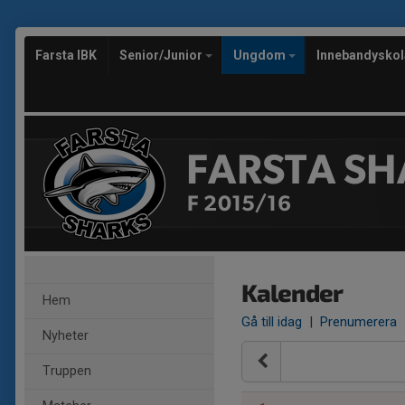
Farsta IBK
Senior/Junior
Ungdom
Innebandysko
FARSTA SH
F 2015/16
Kalender
Hem
Gå till idag
|
Prenumerera
Nyheter
Truppen