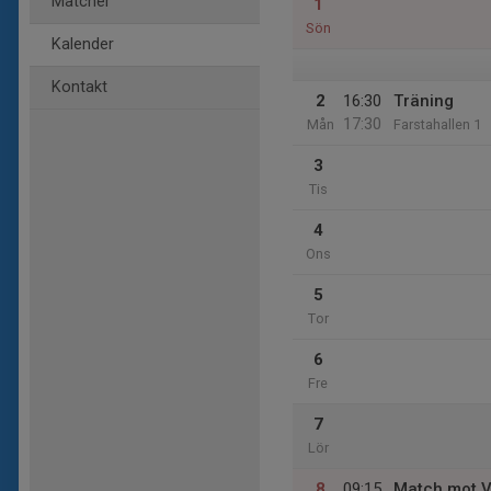
Matcher
1
Sön
Kalender
Kontakt
2
16:30
Träning
17:30
Mån
Farstahallen 1
3
Tis
4
Ons
5
Tor
6
Fre
7
Lör
8
09:15
Match mot V