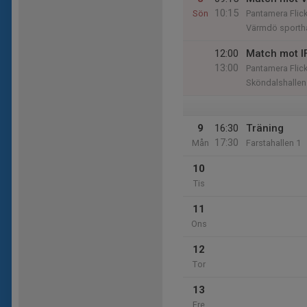
10:15
Sön
Pantamera Flick
Värmdö sportha
12:00
Match mot I
13:00
Pantamera Flic
Sköndalshallen
9
16:30
Träning
17:30
Mån
Farstahallen 1
10
Tis
11
Ons
12
Tor
13
Fre