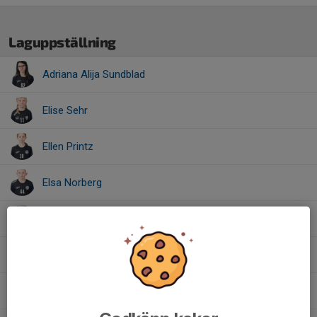
Laguppställning
Adriana Alija Sundblad
Elise Sehr
Ellen Printz
Elsa Norberg
Emmy Jonsson
Filippa Andersson
Joni Westin