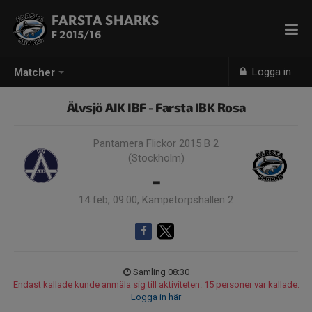
FARSTA SHARKS
F 2015/16
Logga in
Matcher
Älvsjö AIK IBF - Farsta IBK Rosa
Pantamera Flickor 2015 B 2
(Stockholm)
-
14 feb, 09:00, Kämpetorpshallen 2
Samling 08:30
Endast kallade kunde anmäla sig till aktiviteten. 15 personer var kallade.
Logga in här