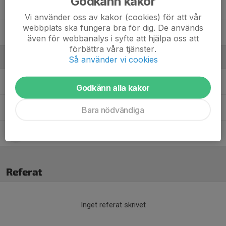
Godkänn kakor
Karla Dahlman
Vi använder oss av kakor (cookies) för att vår
webbplats ska fungera bra för dig. De används
Tina Zhou
även för webbanalys i syfte att hjälpa oss att
förbättra våra tjänster.
Ledare
Så använder vi cookies
Dan Jonsson
Tränare
Godkänn alla kakor
Madeleine Skoglund
Lagledare och tränare
Bara nödvändiga
Viktor Sjöberg
Tränare
Referat
Inget referat skrivet