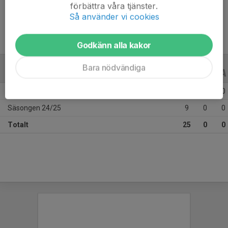
Ålder
10 år
förbättra våra tjänster.
Så använder vi cookies
Godkänn alla kakor
Bara nödvändiga
ALLA SERIER
ALLA ÅR
Säsongen 25/26
16
0
0
Säsongen 24/25
9
0
0
Totalt
25
0
0