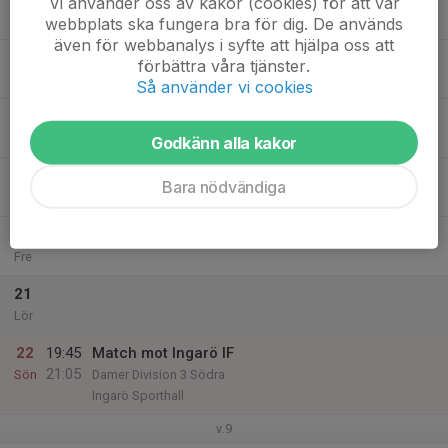
Vi använder oss av kakor (cookies) för att vår
22:30
Mån
Farstahallen 3 (Farsta IP)
webbplats ska fungera bra för dig. De används
även för webbanalys i syfte att hjälpa oss att
17
förbättra våra tjänster.
Tis
Så använder vi cookies
18
20:00
Träning
21:30
Ons
Farstahallen 2 (Farsta simhall)
Godkänn alla kakor
19
Bara nödvändiga
Tor
20
Fre
21
Lör
22
19:45
Match mot Ingarö IF
21:05
Sön
Damer Division 3 Södra
Ingarö Sporthall
v.9