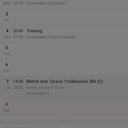
22:30
Mån
Farstahallen 3 (Farsta IP)
3
Tis
4
20:00
Träning
21:30
Ons
Farstahallen 2 (Farsta simhall)
5
Tor
6
Fre
7
14:45
Match mot Tyresö Trollbäcken IBK (C)
16:05
Lör
Damer Division 3 Södra
Farstahallen 3
8
Sön
v.7