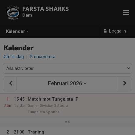
FARSTA SHARKS
Dam
Logga in
Kalender
Kalender
Gå till idag
|
Prenumerera
Februari 2026
1
15:45
Match mot Tungelsta IF
17:05
Sön
Damer Division 3 Södra
Tungelsta Sporthall
v.6
2
21:00
Träning