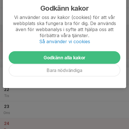
Tor
Godkänn kakor
18
Vi använder oss av kakor (cookies) för att vår
Fre
webbplats ska fungera bra för dig. De används
även för webbanalys i syfte att hjälpa oss att
19
förbättra våra tjänster.
Lör
Så använder vi cookies
20
Sön
Godkänn alla kakor
v.52
Bara nödvändiga
21
Mån
22
Tis
23
Ons
24