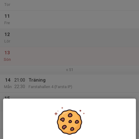
Tor
11
Fre
12
Lör
13
Sön
v.51
14
21:00
Träning
22:30
Mån
Farstahallen 4 (Farsta IP)
15
Tis
16
21:00
Träning
22:30
Ons
Farstahallen 4 (Farsta IP)
17