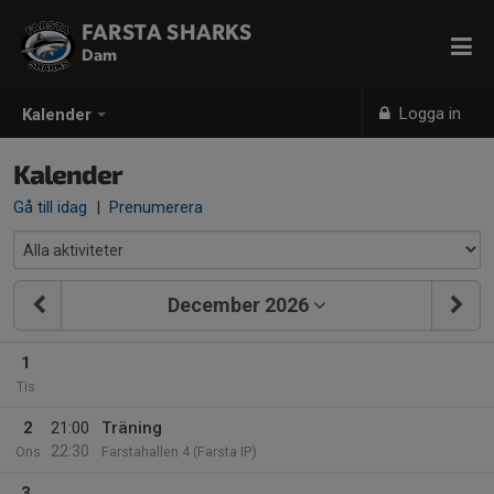
FARSTA SHARKS
Dam
Logga in
Kalender
Kalender
Gå till idag
|
Prenumerera
December 2026
1
Tis
2
21:00
Träning
22:30
Ons
Farstahallen 4 (Farsta IP)
3