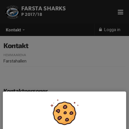
FARSTA SHARKS
P 2017/18
Logga in
Kontakt
Kontakt
HEMMAARENA
Farstahallen
Kontaktpersoner
Joel Eriksson
Lagledare
076-192 94 99
p1718@farstaibk.se