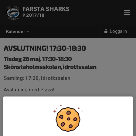
FARSTA SHARKS
P 2017/18
Logga in
Kalender
AVSLUTNING! 17:30-18:30
Tisdag 26 maj, 17:30-18:30
Skönstaholmsskolan, idrottssalen
Samling: 17:20, Idrottssalen
Avslutning med Pizza!
För er som vill vara med, swisha gärna 70:- per barn till
Joel på 0761-929499. :)