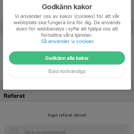
Godkänn kakor
Valter Widström
Vi använder oss av kakor (cookies) för att vår
webbplats ska fungera bra för dig. De används
Ledare
även för webbanalys i syfte att hjälpa oss att
förbättra våra tjänster.
Så använder vi cookies
Frida Berglund
Tränare
Karl Norefors
Tränare
Godkänn alla kakor
Bara nödvändiga
Ola Williams
Tränare
Referat
Inget referat skrivet