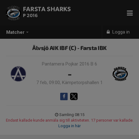
FARSTA SHARKS
P 2016
Logga in
Matcher
Älvsjö AIK IBF (C) - Farsta IBK
Pantamera Pojkar 2016 B 6
-
7 feb, 09:00, Kämpetorpshallen 1
Samling 08:15
Endast kallade kunde anmäla sig till aktiviteten. 17 personer var kallade.
Logga in här