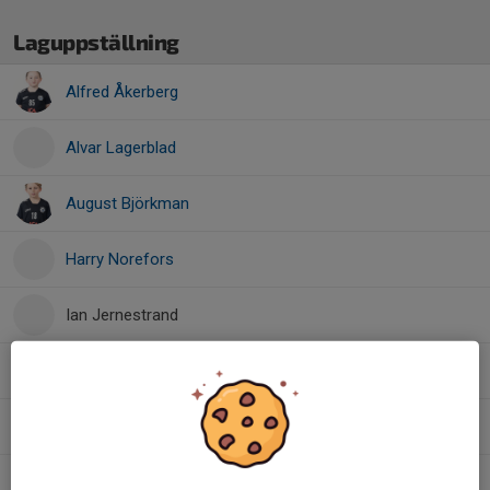
Laguppställning
Alfred Åkerberg
Alvar Lagerblad
August Björkman
Harry Norefors
Ian Jernestrand
Marvin Klässman
Simon Djärv
Svante Lyck Williams