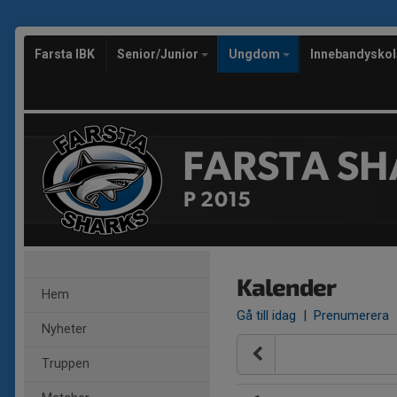
Farsta IBK
Senior/Junior
Ungdom
Innebandysko
FARSTA SH
P 2015
Kalender
Hem
Gå till idag
|
Prenumerera
Nyheter
Truppen