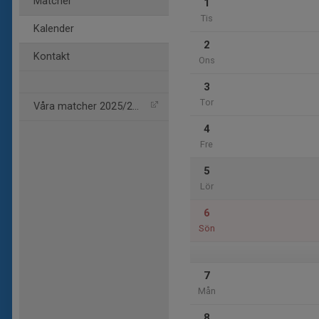
Matcher
1
Tis
Kalender
2
Kontakt
Ons
3
Tor
Våra matcher 2025/2026
4
Fre
5
Lör
6
Sön
7
Mån
8