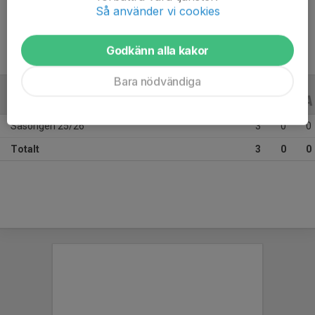
Ålder
11 år
Så använder vi cookies
Godkänn alla kakor
Bara nödvändiga
ALLA SERIER
ALLA ÅR
Säsongen 25/26
3
0
0
Totalt
3
0
0