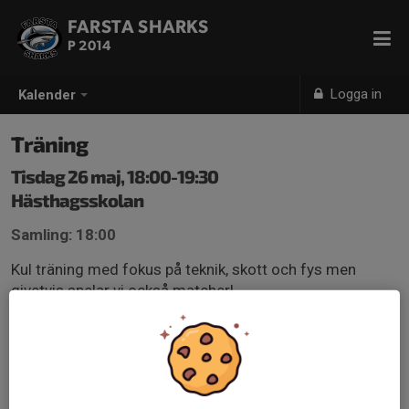
FARSTA SHARKS
P 2014
Logga in
Kalender
Träning
Tisdag 26 maj, 18:00-19:30
Hästhagsskolan
Samling: 18:00
Kul träning med fokus på teknik, skott och fys men
givetvis spelar vi också matcher!