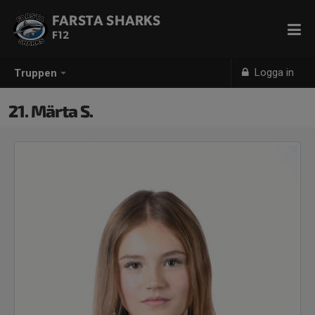
FARSTA SHARKS
F12
Logga in
Truppen
21. Märta S.