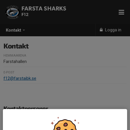
FARSTA SHARKS
F12
Logga in
Kontakt
Kontakt
HEMMAARENA
Farstahallen
E-POST
f12@farstaibk.se
Kontaktpersoner
Johan Hörlén
Tränare