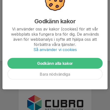
070-920 13 46
johan@horlen.com
Daniel Stenson
Godkänn kakor
Tränare
073-088 52 63
Vi använder oss av kakor (cookies) för att vår
daniel.e.stenson@gmail.com
webbplats ska fungera bra för dig. De används
även för webbanalys i syfte att hjälpa oss att
förbättra våra tjänster.
Så använder vi cookies
Godkänn alla kakor
Bara nödvändiga