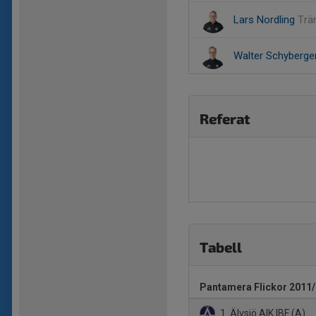
Lars Nordling
Trä
Walter Schyberge
Referat
Tabell
Pantamera Flickor 2011/
1. Älvsjö AIK IBF (A)