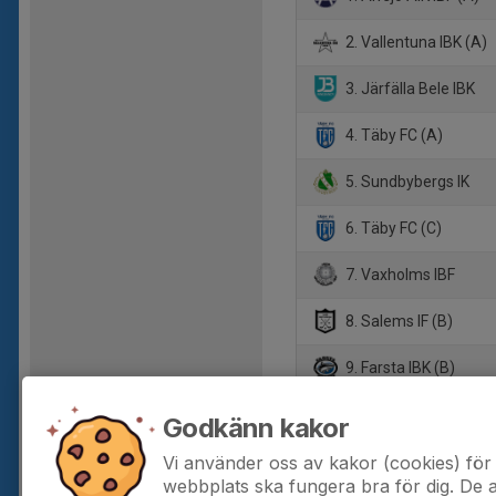
2. Vallentuna IBK (A)
3. Järfälla Bele IBK
4. Täby FC (A)
5. Sundbybergs IK
6. Täby FC (C)
7. Vaxholms IBF
8. Salems IF (B)
9. Farsta IBK (B)
10. Väsby AIK
Godkänn kakor
11. Ängby IF
Vi använder oss av kakor (cookies) för 
webbplats ska fungera bra för dig. De