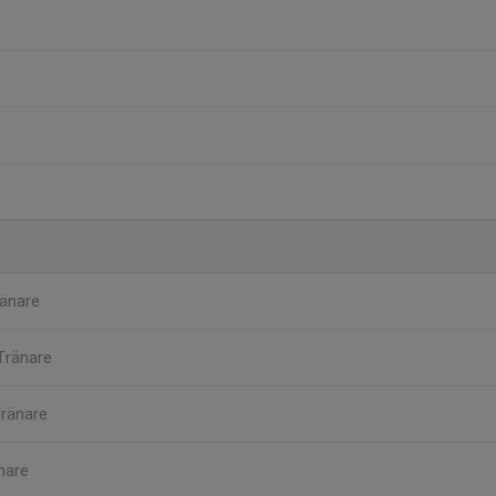
änare
Tränare
ränare
nare