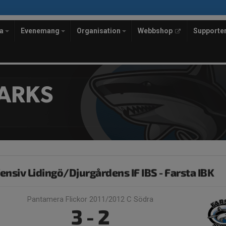
la
Evenemang
Organisation
Webbshop
Supporte
ARKS
ensiv Lidingö/Djurgårdens IF IBS - Farsta IBK
Pantamera Flickor 2011/2012 C Södra
3 - 2