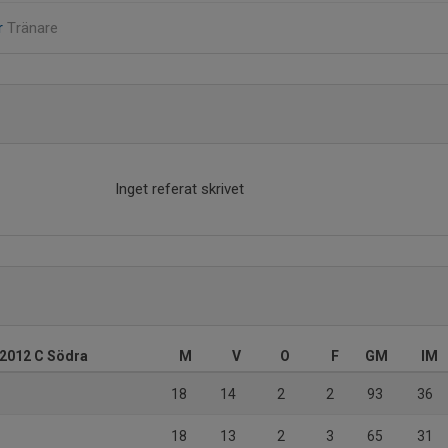
r
Tränare
Inget referat skrivet
/2012 C Södra
M
V
O
F
GM
IM
18
14
2
2
93
36
18
13
2
3
65
31