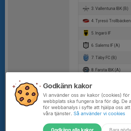
3. Vallentuna IBK (B)
4. Tyresö Trollbäcken
5. Ingarö IF
6. Salems IF (A)
7. Täby FC (B)
8. Farsta IBK (A)
9. Ekerö IK
Godkänn kakor
10. IBF Offensiv Lidin
Vi använder oss av kakor (cookies) för 
webbplats ska fungera bra för dig. De
för webbanalys i syfte att hjälpa oss att
våra tjänster.
Så använder vi cookies
Godkänn alla kakor
Bara nöd