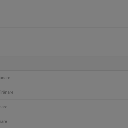
änare
Tränare
nare
nare