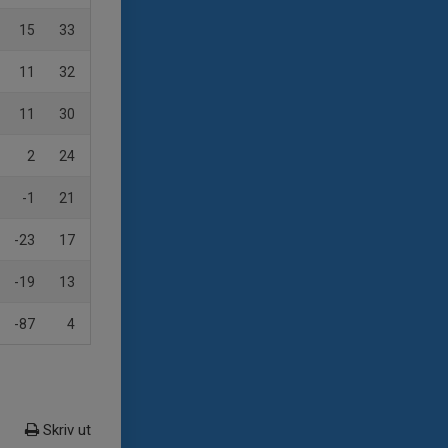
15
33
11
32
11
30
2
24
-1
21
-23
17
-19
13
-87
4
Skriv ut