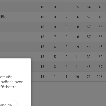
18
10
3
5
64
49
 IBK
18
10
2
6
57
46
18
10
0
8
67
56
18
7
3
8
57
55
18
6
3
9
44
45
18
5
2
11
39
62
18
3
4
11
48
67
gö/Djurgårdens IF IBS
att vår
18
1
1
16
21
108
 används även
 förbättra
vändiga