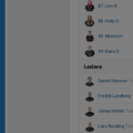
87. Linn B.
88. Holly H.
90. Mimmi H.
94. Klara Ö.
Ledare
Daniel Stenson
Tr
Fredrik Lundberg
Johan Hörlén
Trä
Lars Nordling
Trä