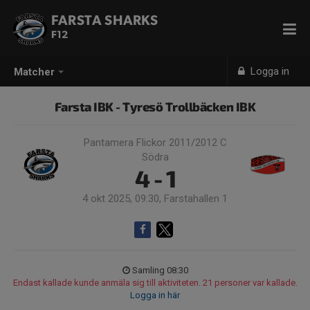
FARSTA SHARKS
F12
Logga in
Matcher
Farsta IBK - Tyresö Trollbäcken IBK
Pantamera Flickor 2011/2012 C
Södra
4 - 1
4 okt 2025, 09:30, Farstahallen 1
Samling 08:30
Endast kallade kunde anmäla sig till aktiviteten. 21 personer var kallade.
Logga in här