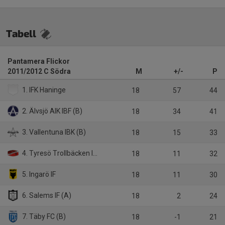
Tabell
Pantamera Flickor
2011/2012 C Södra
M
+/-
P
1. IFK Haninge
18
57
44
2. Älvsjö AIK IBF (B)
18
34
41
3. Vallentuna IBK (B)
18
15
33
4. Tyresö Trollbäcken IBK
18
11
32
5. Ingarö IF
18
11
30
6. Salems IF (A)
18
2
24
7. Täby FC (B)
18
-1
21