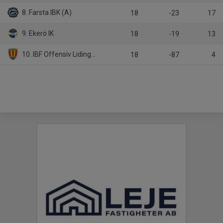
8. Farsta IBK (A)
18
-23
17
9. Ekerö IK
18
-19
13
10. IBF Offensiv Lidingö/Djurgårdens IF IBS
18
-87
4