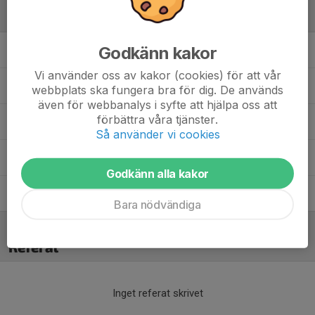
Ledare
Godkänn kakor
Daniel Stenson
Tränare
Vi använder oss av kakor (cookies) för att vår
Fredrik Lundberg
Tränare
webbplats ska fungera bra för dig. De används
även för webbanalys i syfte att hjälpa oss att
förbättra våra tjänster.
Johan Hörlén
Tränare
Så använder vi cookies
Lars Nordling
Tränare
Godkänn alla kakor
Walter Schyberger
Tränare
Bara nödvändiga
Referat
Inget referat skrivet