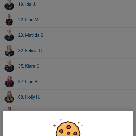
19. Ida J.
22. Linn M.
23. Matilda S.
32. Felicia G.
35. Klara Ö.
87. Linn B.
88. Holly H.
90. Mimmi H.
94. Klara Ö.