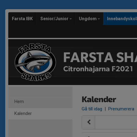
Farsta IBK
Senior/Junior
Ungdom
Innebandysko
FARSTA SH
Citronhajarna F2021
Kalender
Hem
Gå till idag
|
Prenumerera
Kalender