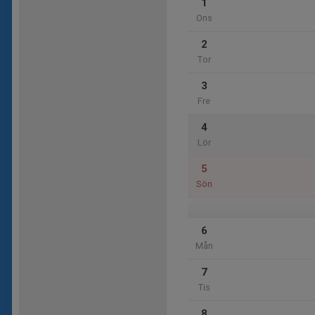
1
Ons
2
Tor
3
Fre
4
Lör
5
Sön
6
Mån
7
Tis
8