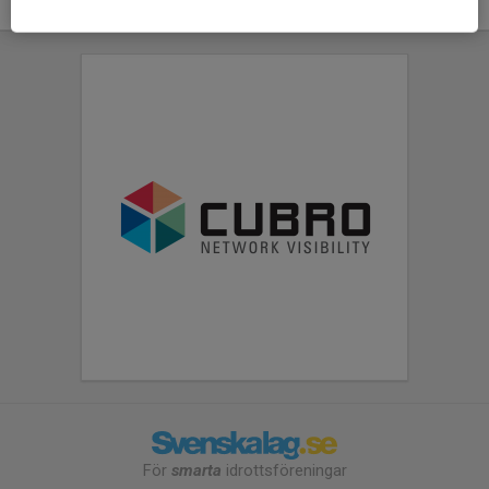
För
smarta
idrottsföreningar