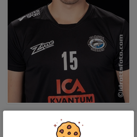
Position
Back
Ålder
29 år