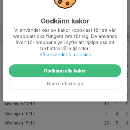
Godkänn kakor
Vi använder oss av kakor (cookies) för att vår
webbplats ska fungera bra för dig. De används
ALLA SERIER
ALLA ÅR
även för webbanalys i syfte att hjälpa oss att
Säsongen 25/26
14
0
0
förbättra våra tjänster.
Så använder vi cookies
Säsongen 24/25
26
1
0
Säsongen 21/22
26
7
9
Godkänn alla kakor
Säsongen 20/21
12
3
5
Bara nödvändiga
Säsongen 19/20
18
2
2
Säsongen 18/19
21
4
6
Säsongen 17/18
10
1
0
Säsongen 16/17
8
0
3
Säsongen 15/16
20
5
4