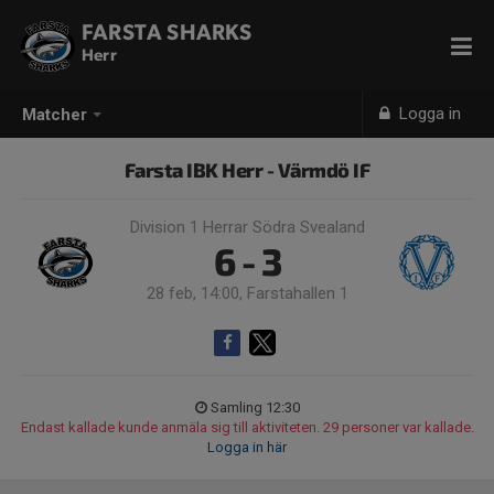
FARSTA SHARKS
Herr
Logga in
Matcher
Farsta IBK Herr - Värmdö IF
Division 1 Herrar Södra Svealand
6 - 3
28 feb, 14:00, Farstahallen 1
Samling 12:30
Endast kallade kunde anmäla sig till aktiviteten. 29 personer var kallade.
Logga in här