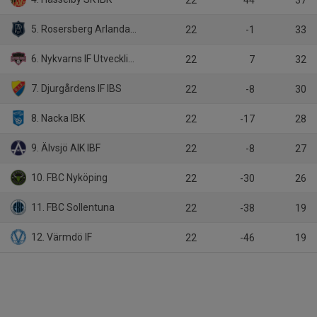
5. Rosersberg Arlanda IBK
22
-1
33
6. Nykvarns IF Utveckling
22
7
32
7. Djurgårdens IF IBS
22
-8
30
8. Nacka IBK
22
-17
28
9. Älvsjö AIK IBF
22
-8
27
10. FBC Nyköping
22
-30
26
11. FBC Sollentuna
22
-38
19
12. Värmdö IF
22
-46
19