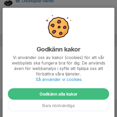
88. Christopher Herrlin
89. Max Svensson
97. Nathanael Grevlund
Ledare
Godkänn kakor
Anders Thomasson
Assisterande Tränare
Vi använder oss av kakor (cookies) för att vår
webbplats ska fungera bra för dig. De används
Gustav Andersson
Tränare
även för webbanalys i syfte att hjälpa oss att
förbättra våra tjänster.
Så använder vi cookies
Helena Elcar
Lagledare
Ted Linnes
Team manager
Godkänn alla kakor
Bara nödvändiga
Referat