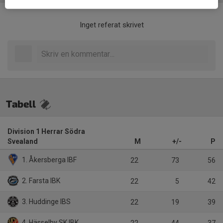
Inget referat skrivet
Tabell
Division 1 Herrar Södra
Svealand
M
+/-
P
1. Åkersberga IBF
22
73
56
2. Farsta IBK
22
5
42
3. Huddinge IBS
22
19
39
4. Hässelby SK IBK
22
44
37