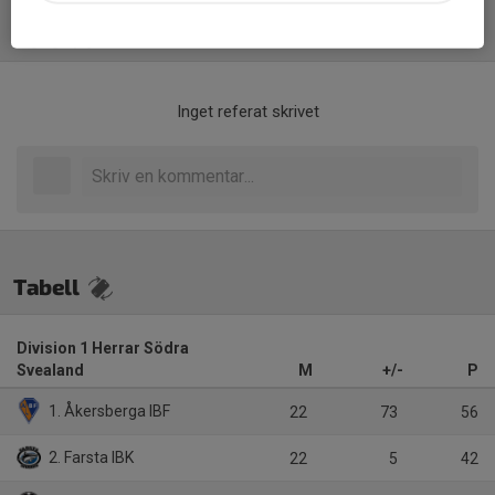
Referat
Inget referat skrivet
Tabell
Division 1 Herrar Södra
Svealand
M
+/-
P
1. Åkersberga IBF
22
73
56
2. Farsta IBK
22
5
42