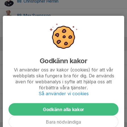
88. Christopher Herrlin
89. Max Svensson
97. Nathanael Grevlund
Ledare
Anders Brattén
Assisterande tränare
Godkänn kakor
Vi använder oss av kakor (cookies) för att vår
Anders Thomasson
Assisterande Tränare
webbplats ska fungera bra för dig. De används
även för webbanalys i syfte att hjälpa oss att
Gustav Andersson
Tränare
förbättra våra tjänster.
Så använder vi cookies
Helena Elcar
Lagledare
Godkänn alla kakor
Ted Linnes
Team manager
Bara nödvändiga