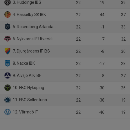
3. Huddinge IBS
22
19
39
4. Hässelby SK IBK
22
44
37
5. Rosersberg Arlanda IBK
22
-1
33
6. Nykvarns IF Utveckling
22
7
32
7. Djurgårdens IF IBS
22
-8
30
8. Nacka IBK
22
-17
28
9. Älvsjö AIK IBF
22
-8
27
10. FBC Nyköping
22
-30
26
11. FBC Sollentuna
22
-38
19
12. Värmdö IF
22
-46
19