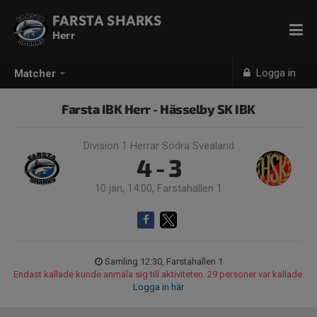
FARSTA SHARKS
Herr
Logga in
Matcher
Farsta IBK Herr - Hässelby SK IBK
Division 1 Herrar Södra Svealand
4 - 3
10 jan, 14:00, Farstahallen 1
Samling 12:30, Farstahallen 1
Endast kallade kunde anmäla sig till aktiviteten. 29 personer var kallade.
Logga in här