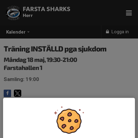
FARSTA SHARKS
Herr
Logga in
Kalender
Träning INSTÄLLD pga sjukdom
Måndag 18 maj, 19:30-21:00
Farstahallen 1
Samling: 19:00