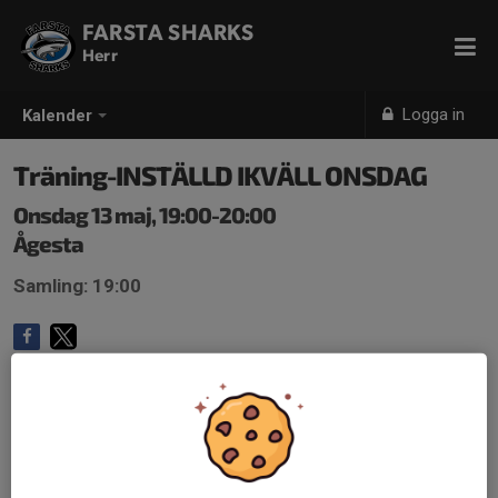
FARSTA SHARKS
Herr
Logga in
Kalender
Träning-INSTÄLLD IKVÄLL ONSDAG
Onsdag 13 maj, 19:00-20:00
Ågesta
Samling: 19:00