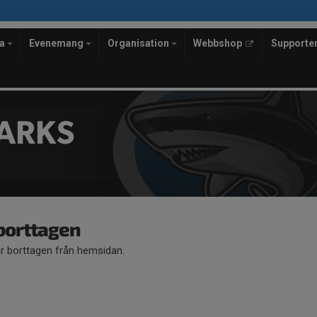
la
Evenemang
Organisation
Webbshop
Supporte
ARKS
 borttagen
är borttagen från hemsidan.