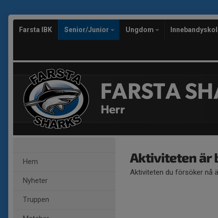
Farsta IBK
Senior/Junior
Ungdom
Innebandysko
FARSTA SH
Herr
Aktiviteten är
Hem
Aktiviteten du försöker nå 
Nyheter
Truppen