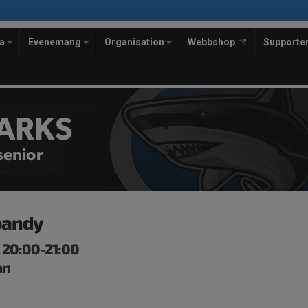
la
Evenemang
Organisation
Webbshop
Supporte
ARKS
enior
bandy
, 20:00-21:00
an