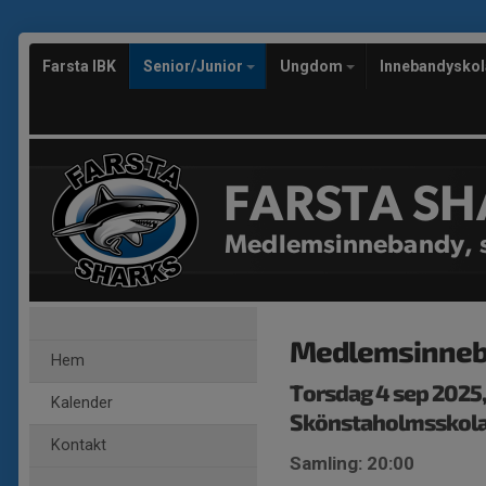
Farsta IBK
Senior/Junior
Ungdom
Innebandysko
FARSTA SH
Medlemsinnebandy, s
Medlemsinne
Hem
Torsdag 4 sep 2025
Kalender
Skönstaholmsskol
Kontakt
Samling: 20:00