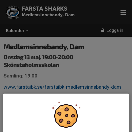
FARSTA SHARKS
Medlemsinnebandy, Dam
Logga in
Kalender
Medlemsinnebandy, Dam
Onsdag 13 maj, 19:00-20:00
Skönstaholmsskolan
Samling: 19:00
www.farstaibk.se/farstaibk-medlemsinnebandy-dam