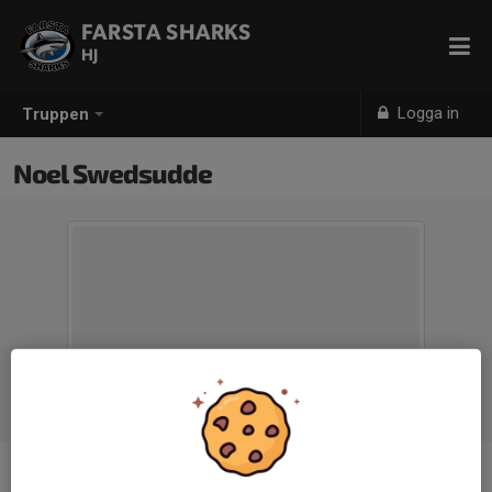
FARSTA SHARKS
HJ
Logga in
Truppen
Noel Swedsudde
Ålder
16 år