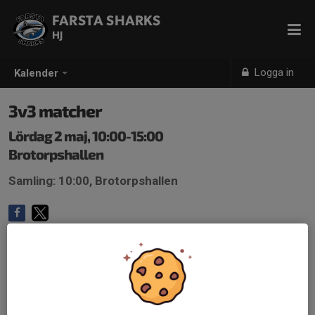
FARSTA SHARKS
HJ
Logga in
Kalender
3v3 matcher
Lördag 2 maj, 10:00-15:00
Brotorpshallen
Samling: 10:00, Brotorpshallen