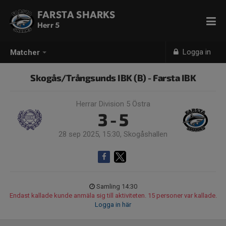
FARSTA SHARKS
Herr 5
Logga in
Matcher
Skogås/Trångsunds IBK (B) - Farsta IBK
Herrar Division 5 Östra
3 - 5
28 sep 2025, 15:30, Skogåshallen
Samling 14:30
Endast kallade kunde anmäla sig till aktiviteten. 15 personer var kallade.
Logga in här