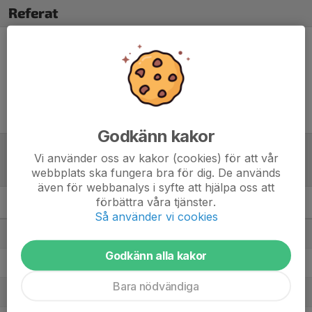
Referat
Inget referat skrivet
Godkänn kakor
Vi använder oss av kakor (cookies) för att vår
Tabell
webbplats ska fungera bra för dig. De används
även för webbanalys i syfte att hjälpa oss att
förbättra våra tjänster.
Herrar Division 5 Östra
M
+/-
P
Så använder vi cookies
1. Karlbergs BK (A)
16
46
38
Godkänn alla kakor
2. Djurö-Vindö IF
16
49
35
Bara nödvändiga
3. Ingarö IF (B)
16
49
33