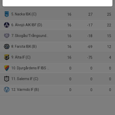
4. Sköndals IK (B)
16
8
27
5. Nacka IBK (C)
16
27
25
6. Älvsjö AIK IBF (D)
16
-17
22
7. Skogås/Trångsunds IBK (B)
16
-18
15
8. Farsta IBK (B)
16
-69
12
9. Älta IF (C)
16
-75
4
10. Djurgårdens IF IBS (B)
0
0
0
11. Salems IF (C)
0
0
0
12. Värmdö IF (B)
0
0
0