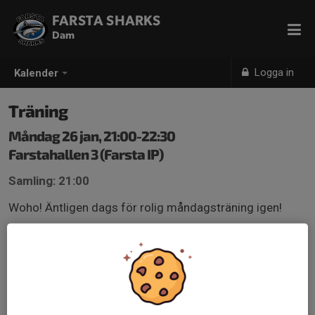
FARSTA SHARKS
Dam
Logga in
Kalender
Träning
Måndag 26 jan, 21:00-22:30
Farstahallen 3 (Farsta IP)
Samling: 21:00
Woho! Äntligen dags för rolig måndagsträning igen!