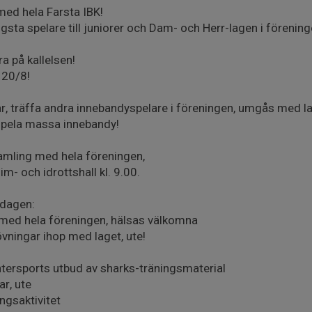
 med hela Farsta IBK!
ngsta spelare till juniorer och Dam- och Herr-lagen i förening
a på kallelsen!
 20/8!
, träffa andra innebandyspelare i föreningen, umgås med la
pela massa innebandy!
amling med hela föreningen,
im- och idrottshall kl. 9.00.
 dagen:
 med hela föreningen, hälsas välkomna
ningar ihop med laget, ute!
ntersports utbud av sharks-träningsmaterial
r, ute
ngsaktivitet