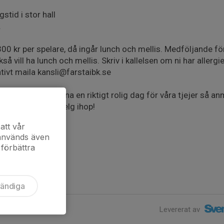
stid i stor hall
.
00 kr per spelare, då ingår lunch och mellis. Medföljande fö
å vill ha lunch och mellis. Skriv i kallelsen om ni har allergie
tivt maila kansli@farstaibk.se
jälps åt att anordna en riktigt rolig dag för våra tjejer så anm
 en riktigt rolig helg ihop!
att vår
 används även
 förbättra
vändiga
Levererat av