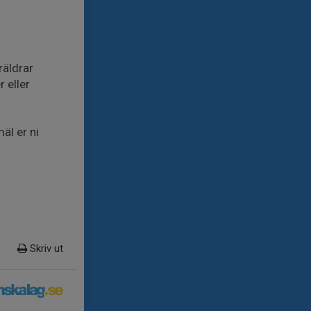
räldrar
r eller
äl er ni
Skriv ut