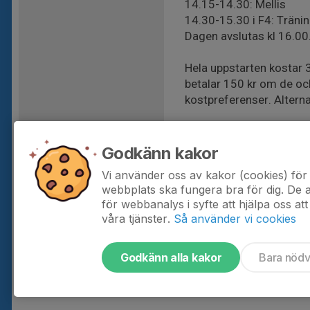
14.15-14.30: Mellis
14.30-15.30 i F4: Träning
Dagen avslutas kl 16.00
Hela uppstarten kostar 3
betalar 150 kr om de ocks
kostpreferenser. Alterna
Det är vi föräldrar som h
också, tillsammans får vi
Godkänn kakor
Vi använder oss av kakor (cookies) för 
webbplats ska fungera bra för dig. De
för webbanalys i syfte att hjälpa oss att
våra tjänster.
Så använder vi cookies
Godkänn alla kakor
Bara nöd
Tjäna pengar till laget