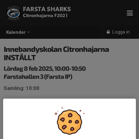
FARSTA SHARKS
Citronhajarna F2021
Logga in
Kalender
Innebandyskolan Citronhajarna
INSTÄLLT
Lördag 8 feb 2025, 10:00-10:50
Farstahallen 3 (Farsta IP)
Samling: 10:00